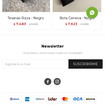
Texanas Rizza - Negro
Bota Geneva - Negro
7.483
7.623
$
10.690
$
11.890
$
$
Newsletter
¡Suscribite y recibí todas nuestras novedades!
SUSCRIBIRME

