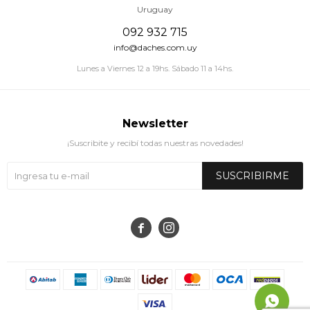
Uruguay
092 932 715
info@daches.com.uy
Lunes a Viernes 12 a 19hs. Sábado 11 a 14hs.
Newsletter
¡Suscribite y recibí todas nuestras novedades!
SUSCRIBIRME

