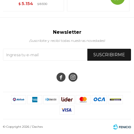
5.154
$
8.590
$
Newsletter
¡Suscribite y recibí todas nuestras novedades!
SUSCRIBIRME


© Copyright 2026 / Daches