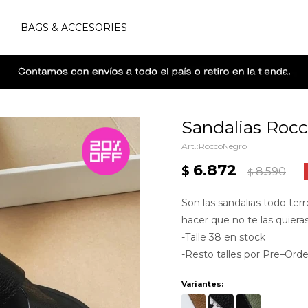
S
BAGS & ACCESORIES
Sandalias Rocc
RoccoNegro
6.872
$
8.590
$
Son las sandalias todo te
hacer que no te las quiera
-Talle 38 en stock
-Resto talles por Pre–Orde
Variantes: