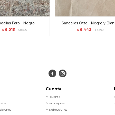
dalias Faro - Negro
Sandalias Otto - Negro y Bla
6.013
6.442
$
8.590
$
8.590
$
$


Cuenta
r
Mi cuenta
bios
Mis compras
diciones
Mis direcciones