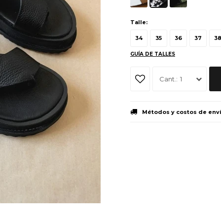
Talle:
34
35
36
37
3
GUÍA DE TALLES
1
Métodos y costos de env