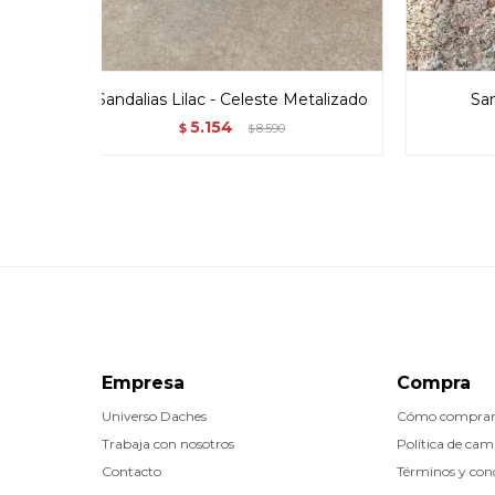
Sandalias Lilac - Celeste Metalizado
San
5.154
$
8.590
$
Empresa
Compra
Universo Daches
Cómo compra
Trabaja con nosotros
Política de cam
Contacto
Términos y con