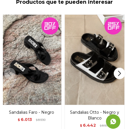
Productos que te pueden interesar
Sandalias Faro - Negro
Sandalias Otto - Negro y
Blanco
6.013
$
8.590
$
6.442
$
8.590
$