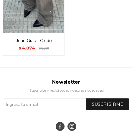
Jean Grau - Óxido
4.874
$
6.500
$
Newsletter
¡Suscribite y recibí todas nuestras novedades!
SUSCRIBIRME

