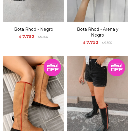
Bota Rhod - Negro
Bota Rhod - Arena y
Negro
7.752
$
9.690
$
7.752
$
9.690
$