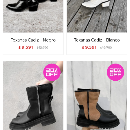
Texanas Cadiz - Negro
Texanas Cadiz - Blanco
9.591
9.591
$
12.790
$
12.790
$
$