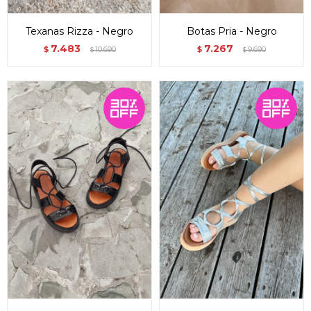
Texanas Rizza - Negro
Botas Pria - Negro
7.483
7.267
$
10.690
$
9.690
$
$