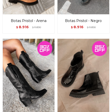
Botas Pristol - Arena
Botas Pristol - Negro
8.916
8.916
$
11.890
$
11.890
$
$